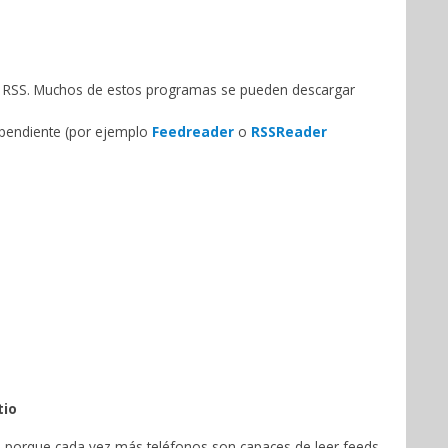
e RSS. Muchos de estos programas se pueden descargar
ndependiente (por ejemplo
Feedreader
o
RSSReader
tio
o, porque cada vez más teléfonos son capaces de leer feeds