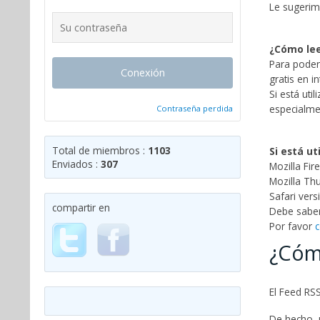
Le sugerimo
¿Cómo lee
Para poder
Conexión
gratis en in
Si está uti
especialme
Contraseña perdida
Total de miembros :
1103
Si está ut
Enviados :
307
Mozilla Fi
Mozilla Th
Safari vers
compartir en
Debe saber
Por favor
c
¿Cóm
El Feed RSS
De hecho, 