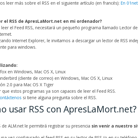
s leer más sobre el RSS en el siguiente artículo (en francés):
En 01net
r el RSS de ApresLaMort.net en mi ordenador?
 leer el Feed RSS, necesitará un pequeño programa llamado Lector d
ternet.
lizando Internet Explorer, le invitamos a descargar un lector de RSS i
nte para windows.
ilizando:
refox en Windows, Mac OS X, Linux
underbird (cliente de correo) en Windows, Mac OS X, Linux
ión 2.0 para Mac OS X Tiger
 que estos programas ya son capaces de leer el Feed RSS.
ontáctenos
si tiene alguna pregunta sobre el RSS.
o usar RSS con ApresLaMort.net?
 de ALM.net le permitirá registrar su presencia
sin venir a nuestro si
una vez configurado el feed RSS en su lector de RSS (o en su teléfon